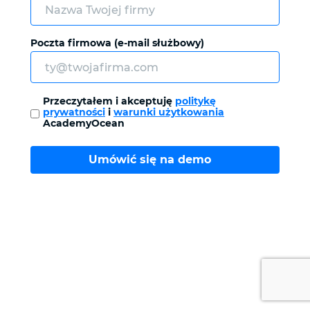
Poczta firmowa (e-mail służbowy)
Przeczytałem i akceptuję
politykę
prywatności
i
warunki użytkowania
AcademyOcean
Umówić się na demo