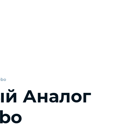
ebo
й Аналог
bo