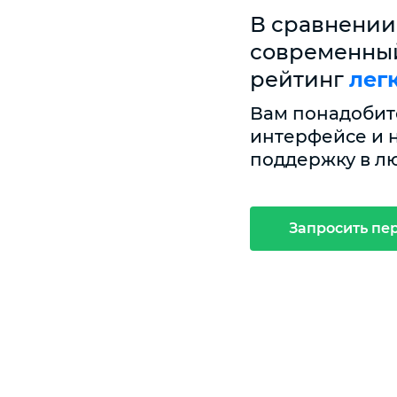
В сравнении
современный
рейтинг
лег
Вам понадобитс
интерфейсе и н
поддержку в л
Запросить пе