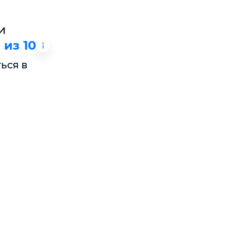
и
 из 10
ься в