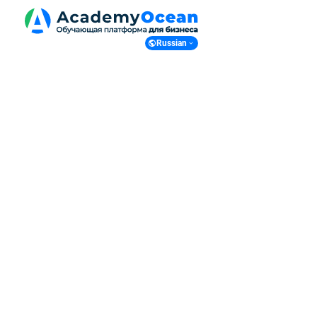
Russian
Russian
English
Ukranian
Polish