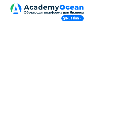
Russian
Russian
English
Ukranian
Polish