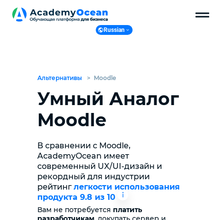
Russian
Russian
English
Ukranian
Альтернативы
>
Moodle
Polish
Умный Аналог
Moodle
В сравнении с Moodle,
AcademyOcean имеет
современный UX/UI-дизайн и
рекордный для индустрии
рейтинг
легкости использования
продукта 9.8 из 10
Вам не потребуется
платить
разработчикам
, докупать сервер и