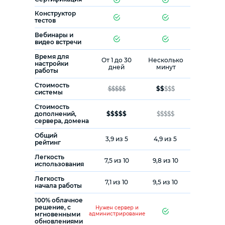
Конструктор
тестов
Вебинары и
видео встречи
Время для
От 1 до 30
Несколько
настройки
дней
минут
работы
Стоимость
$$$$$
$$
$$$
системы
Стоимость
дополнений,
$$$$$
$$$$$
сервера, домена
Общий
3,9 из 5
4,9 из 5
рейтинг
Легкость
7,5 из 10
9,8 из 10
использования
Легкость
7,1 из 10
9,5 из 10
начала работы
100% облачное
решение, с
Нужен сервер и
мгновенными
администрирование
обновлениями