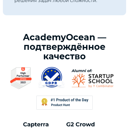
решения задач любой сложности.
AcademyOcean —
подтверждённое
качество