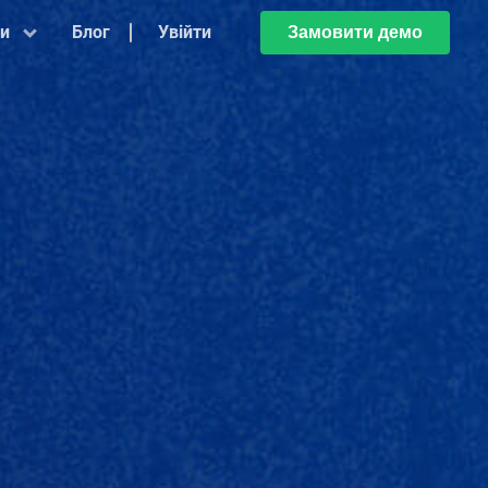
си
Блог
Увійти
Замовити демо