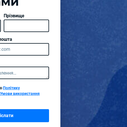
ами
Прізвище
пошта
аю
Політику
Умови використання
іслати