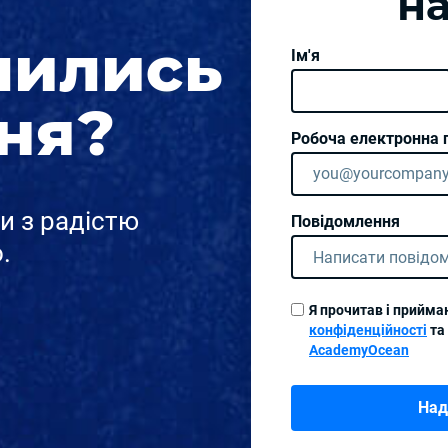
н
шились
Ім'я
ня?
Робоча електронна 
ми з радістю
Повідомлення
.
Я прочитав і прийм
конфіденційності
та
AcademyOcean
Над