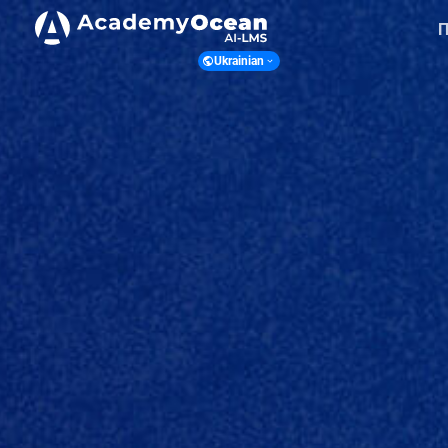
П
Ukrainian
Ukranian
English
Polish