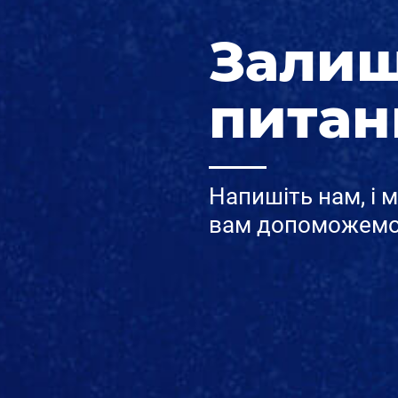
Зали
питан
Напишіть нам, і 
вам допоможемо