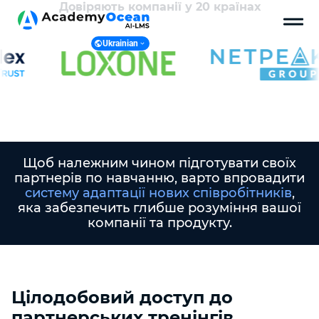
Довіряють компанії у 20 країнах
Ukrainian
Ukranian
English
Polish
Щоб належним чином підготувати своїх
партнерів по навчанню, варто впровадити
систему адаптації нових співробітників
,
яка забезпечить глибше розуміння вашої
компанії та продукту.
Цілодобовий доступ до
партнерських тренінгів