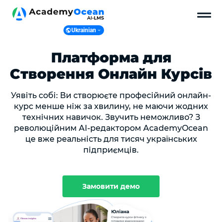
Ukrainian
Ukranian
Платформа для
English
Створення Онлайн Курсів
Polish
Уявіть собі: Ви створюєте професійний онлайн-
курс менше ніж за хвилину, не маючи жодних
технічних навичок. Звучить неможливо? З
революційним AI-редактором AcademyOcean
це вже реальність для тисяч українських
підприємців.
Замовити демо