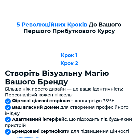
5 Революційних Кроків
До Вашого
Першого Прибуткового Курсу
Крок 1
Крок 2
Створіть Візуальну Магію
Вашого Бренду
Більше ніж просто дизайн — це ваша ідентичність:
Персоналізуй кожен піксель:
​
Фірмові цільові сторінки
з конверсією 35%+
​
Ваш власний домен
для створення професійного
іміджу
​
Адаптивний інтерфейс
, що підходить під будь-який
пристрій
​
Брендовані сертифікати
для підвищення цінності