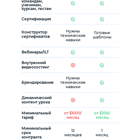
командам,
ученикам,
курсам, тестам
Сертификация
Нужны
Конструктор
Готовые
технические
сертификатов
шаблоны
навыки
Вебинары/ILT
Внутренний
видеохостинг
Нужны
Брендирование
технические
навыки
Динамический
контент урока
Минимальный
от $1000/
от $300/
тариф
месяц
месяц
Минимальный
12
1
срок
месяцев
месяц
контракта