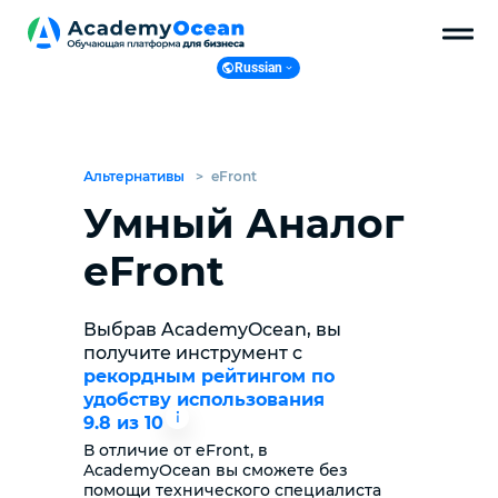
Russian
Russian
English
Ukranian
Альтернативы
>
eFront
Polish
Умный Аналог
eFront
Выбрав AcademyOcean, вы
получите инструмент c
рекордным рейтингом по
удобству использования
9.8 из 10
В отличие от eFront, в
AcademyOcean вы сможете без
помощи технического специалиста