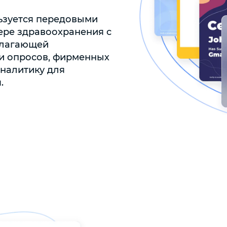
льзуется передовыми
ере здравоохранения с
длагающей
 и опросов, фирменных
аналитику для
.