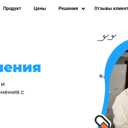
Продукт
Цены
Решения
Отзывы клиен
нения
 и
нения с