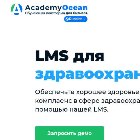
Russian
Russian
English
Ukranian
LMS для
Polish
здравоохра
Обеспечьте хорошее здоровье
комплаенс в сфере здравоохра
помощью нашей LMS.
Запросить демо