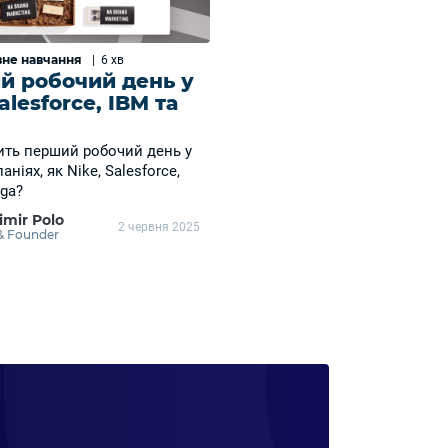
не навчання
|
6 хв
й робочий день у
alesforce, IBM та
ить перший робочий день у
аніях, як Nike, Salesforce,
ega?
imir Polo
2 червня 2025
& Founder