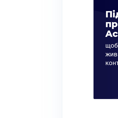
Пі
пр
Ac
щоб 
жив
конт