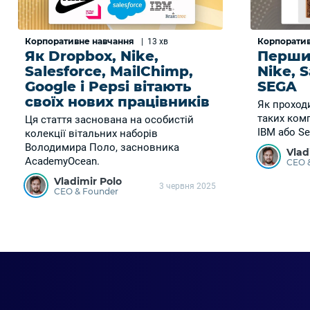
Корпоративне навчання
Корпоратив
|
13 хв
Як Dropbox, Nike,
Перши
Salesforce, MailChimp,
Nike, S
Google і Pepsi вітають
SEGA
своїх нових працівників
Як проход
таких комп
Ця стаття заснована на особистій
IBM або S
колекції вітальних наборів
Володимира Поло, засновника
Vlad
AcademyOcean.
CEO 
Vladimir Polo
3 червня 2025
CEO & Founder