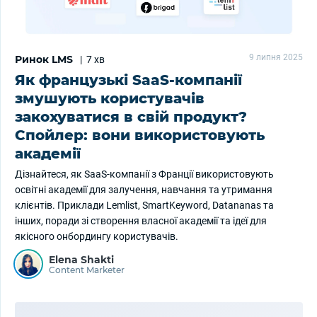
9 липня 2025
Ринок LMS
|
7 хв
Як французькі SaaS-компанії
змушують користувачів
закохуватися в свій продукт?
Спойлер: вони використовують
академії
Дізнайтеся, як SaaS-компанії з Франції використовують
освітні академії для залучення, навчання та утримання
клієнтів. Приклади Lemlist, SmartKeyword, Datananas та
інших, поради зі створення власної академії та ідеї для
якісного онбордингу користувачів.
Elena Shakti
Content Marketer