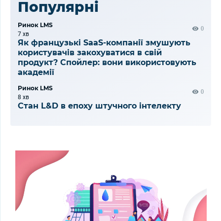
Популярні
Ринок LMS
0
7 хв
Як французькі SaaS-компанії змушують
користувачів закохуватися в свій
продукт? Спойлер: вони використовують
академії
Ринок LMS
0
8 хв
Стан L&D в епоху штучного інтелекту