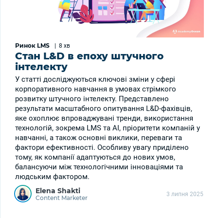
Ринок LMS
|
8 хв
Стан L&D в епоху штучного
інтелекту
У статті досліджуються ключові зміни у сфері
корпоративного навчання в умовах стрімкого
розвитку штучного інтелекту. Представлено
результати масштабного опитування L&D-фахівців,
яке охоплює впроваджувані тренди, використання
технологій, зокрема LMS та AI, пріоритети компаній у
навчанні, а також основні виклики, переваги та
фактори ефективності. Особливу увагу приділено
тому, як компанії адаптуються до нових умов,
балансуючи між технологічними інноваціями та
людським фактором.
Elena Shakti
3 липня 2025
Content Marketer