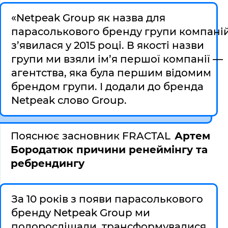
«Netpeak Group як назва для 
парасолькового бренду групи компаній
з’явилася у 2015 році. В якості назви 
групи ми взяли ім’я першої компанії — 
агентства, яка була першим відомим 
брендом групи. І додали до бренда 
Netpeak слово Group. 
Пояснює засновник FRACTAL 
Артем 
Бородатюк причини ренеймінгу та 
ребрендингу 
За 10 років з появи парасолькового 
бренду Netpeak Group ми 
подорослішали, трансформувалися, 