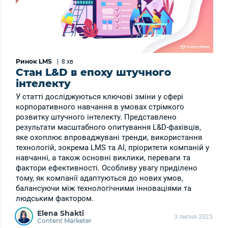
Ринок LMS
|
8 хв
Стан L&D в епоху штучного
інтелекту
У статті досліджуються ключові зміни у сфері
корпоративного навчання в умовах стрімкого
розвитку штучного інтелекту. Представлено
результати масштабного опитування L&D-фахівців,
яке охоплює впроваджувані тренди, використання
технологій, зокрема LMS та AI, пріоритети компаній у
навчанні, а також основні виклики, переваги та
фактори ефективності. Особливу увагу приділено
тому, як компанії адаптуються до нових умов,
балансуючи між технологічними інноваціями та
людським фактором.
Elena Shakti
3 липня 2025
Content Marketer