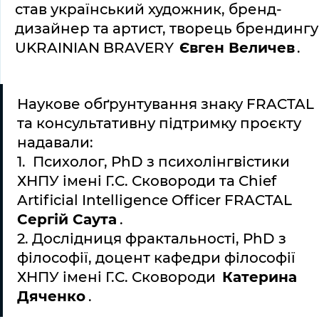
став український художник, бренд-
дизайнер та артист, творець брендингу 
UKRAINIAN BRAVERY 
Євген Величев
.
Наукове обґрунтування знаку FRACTAL 
та консультативну підтримку проєкту 
надавали:
1.  Психолог, PhD з психолінгвістики 
ХНПУ імені Г.С. Сковороди та Chief 
Artificial Intelligence Officer FRACTAL 
Сергій Саута
.
2. Дослідниця фрактальності, PhD з 
філософії, доцент кафедри філософії 
ХНПУ імені Г.С. Сковороди 
Катерина 
Дяченко
.