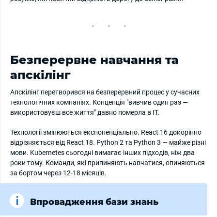
Безперервне навчання та
апскілінг
Апскілінг перетворився на безперервний процес у сучасних
технологічних компаніях. Концепція "вивчив один раз —
використовуєш все життя" давно померла в IT.
Технології змінюються експоненціально. React 16 докорінно
відрізняється від React 18. Python 2 та Python 3 — майже різні
мови. Kubernetes сьогодні вимагає інших підходів, ніж два
роки тому. Команди, які припиняють навчатися, опиняються
за бортом через 12-18 місяців.
Впровадження бази знань