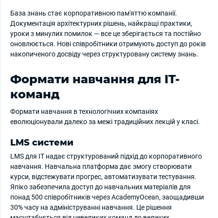
База знань стає корпоративною пам'яттю компанії.
Документація архітектурних рішень, найкращі практики,
уроки з минулих помилок — все це зберігається та постійно
оновлюється. Нові співробітники отримують доступ до років
накопиченого досвіду через структуровану систему знань.
Формати навчання для IT-
команд
Формати навчання в технологічних компаніях
еволюціонували далеко за межі традиційних лекцій у класі.
LMS системи
LMS для IT надає структурований підхід до корпоративного
навчання. Навчальна платформа дає змогу створювати
курси, відстежувати прогрес, автоматизувати тестування.
Япіко забезпечила доступ до навчальних матеріалів для
понад 500 співробітників через AcademyOcean, заощадивши
30% часу на адмініструванні навчання. Це рішення
масштабується від невеликих команд до великих