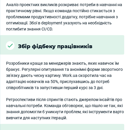
Аналіз проектних викликів розкриває потреби в навчанні на
практичному рівні. Якщо команда постійно стикається з
проблемами продуктивності додатку, потрібне навчання з
оптимізації. Збої в deployment указують на необхідність
поглибити знання CI/CD.
Збір фідбеку працівників
Розробники краще за менеджерів знають, яких навичок їм
бракує. Регулярні опитування та анонімні форми зворотного
зв'язку дають чесну картину. Work.ua скоротила час на
адаптацію новачків на 50%, прислухавшись до потреб
співробітників та запустивши перший курс за 3 дні.
Ретроспективи після спринтів стають джерелом інсайтів про
навчальні потреби. Команда обговорює, що пішло не так, які
знання допомогли б уникнути проблем, які інструменти варто
вивчити для наступних ітерацій.