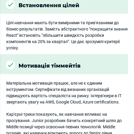
Встановлення цілей
Цілі навчання мають бути вимірними та прив'язаними до
бізнес-результатів. Замість абстрактного "покращити знання
React" встановіть "збільшити швидкість розробки
компонентів на 20% за квартал". Це дає зрозумілі критерії
успіху.
Мотивація тіммейтів
Матеріальна мотивація працює, але не є єдиним
інструментом. Сертифікати від визнаних організацій
підвищують вартість спеціаліста на ринку. Інтерв'юери в IT
звертають увагу на AWS, Google Cloud, Azure certifications.
Кар'єрні треки показують, як навчання впливає на
просування. Junior розробник бачить конкретний шлях до
Middle позиції через освоєння певних технологій. Middle
розуміє, які навички відкриють дорогу до Senior рівня.