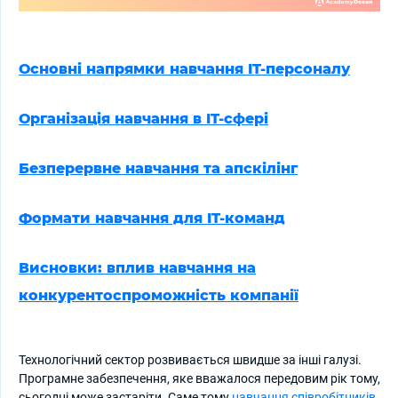
Основні напрямки навчання IT-персоналу
Організація навчання в IT-сфері
Безперервне навчання та апскілінг
Формати навчання для IT-команд
Висновки: вплив навчання на
конкурентоспроможність компанії
Технологічний сектор розвивається швидше за інші галузі.
Програмне забезпечення, яке вважалося передовим рік тому,
сьогодні може застаріти. Саме тому
навчання співробітників