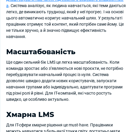
а
. Система аналізує, як людина навчається, які теми даються
легко, де виникають труднощі, який у неї прогрес. І на основі
цього автоматично коригує навчальний шлях. У результаті
працівник отримує той контент, який потрібен саме йому. Це
не тільки зручно, а й значно підвищує ефективність
навчання.
Масштабованість
Ще один сильний бік LMS це легка масштабованість. Коли
команда зростає або з’являються нові проєкти, не потрібно
перебудовувати навчальний процес із нуля. Система
дозволяє швидко додати нових користувачів, запускати
навчання групами або індивідуально, адаптувати програми
під різні ролі й рівні. Для ІТ-компаній, які часто ростуть
швидко, це особливо актуально.
Хмарна LMS
Для ІТ-сфери хмарне рішення це must-have. Працівники
можуть навчатися з будь-якої точки світу, достатньо мати