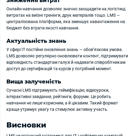
Зниження витрат
Онлайн-навчання дозволяє значно заощадити на логістиці,
витратах на виїзні тренінги, друк матеріалів тощо. LMS —
централізована платформа, яка зменшує навантаження на
бюджет без втрати якості навчання.
Актуальність знань
У сфері ІТ постійне оновлення знань — обов’язкова умова.
LMS дозволяє регулярно оновлювати контент, підтримувати
відповідність стандартам галузі й надавати співробітникам
доступ до сертифікацій та курсів у потрібний момент.
Вища залученість
Сучасні LMS підтримують гейміфікацію, відеоуроки,
інтерактивні завдання, рейтинги, форуми. Це робить
навчання не лише корисним, а й цікавим. Такий формат
краще утримує увагу та стимулює активну участь.
Висновки
LMS це потужний інструмент для ІТ- і софтверних компаній.