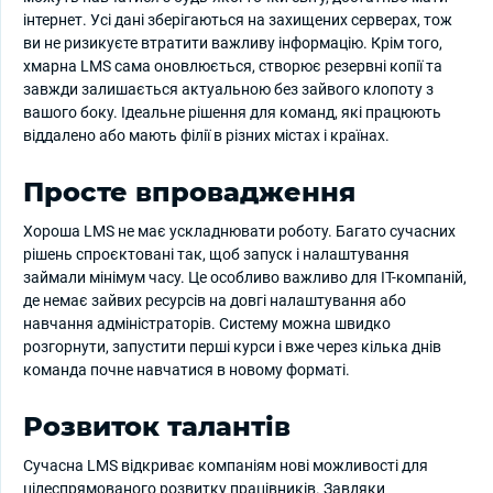
інтернет. Усі дані зберігаються на захищених серверах, тож
ви не ризикуєте втратити важливу інформацію. Крім того,
хмарна LMS сама оновлюється, створює резервні копії та
завжди залишається актуальною без зайвого клопоту з
вашого боку. Ідеальне рішення для команд, які працюють
віддалено або мають філії в різних містах і країнах.
Просте впровадження
Хороша LMS не має ускладнювати роботу. Багато сучасних
рішень спроєктовані так, щоб запуск і налаштування
займали мінімум часу. Це особливо важливо для ІТ-компаній,
де немає зайвих ресурсів на довгі налаштування або
навчання адміністраторів. Систему можна швидко
розгорнути, запустити перші курси і вже через кілька днів
команда почне навчатися в новому форматі.
Розвиток талантів
Сучасна LMS відкриває компаніям нові можливості для
цілеспрямованого розвитку працівників. Завдяки