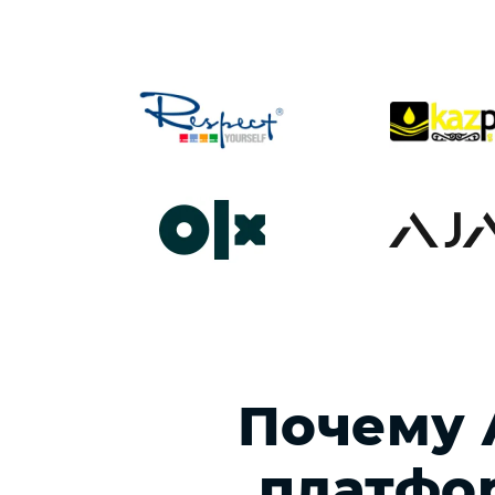
Почему 
платфо