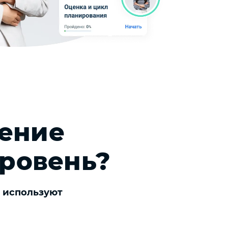
чение
уровень?
е используют