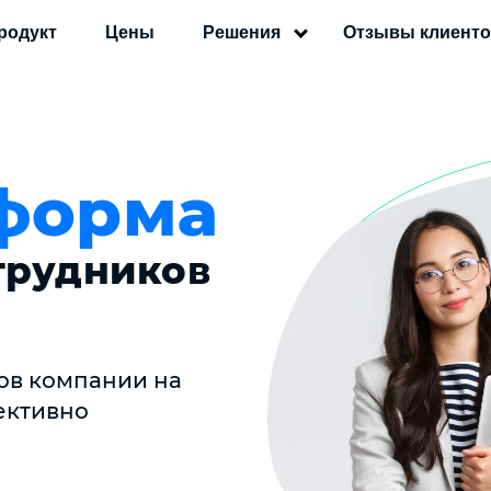
родукт
Цены
Решения
Отзывы клиент
форма
трудников
ов компании на
ективно