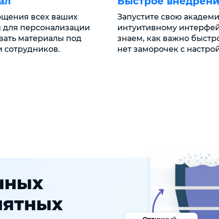
ал
Быстрое внедрен
ощения всех ваших
Запустите свою академи
и для персонализации
интуитивному интерфей
вать материалы под
знаем, как важно быстро
 сотрудников.
нет заморочек с настро
учных
нятных