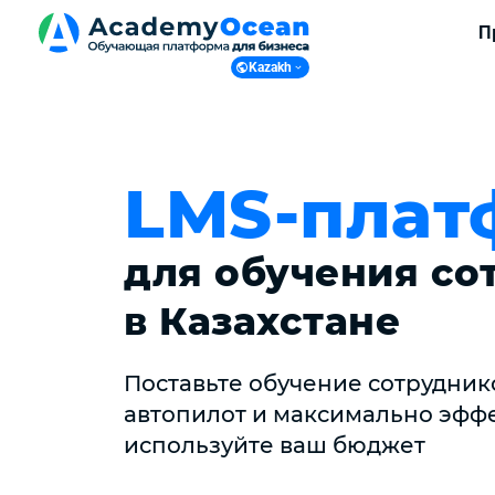
П
Kazakh
Kazakh
Russian
English
LMS-плат
Ukranian
Polish
для обучения со
в Казахстане
Поставьте обучение сотрудник
автопилот и максимально эфф
используйте ваш бюджет