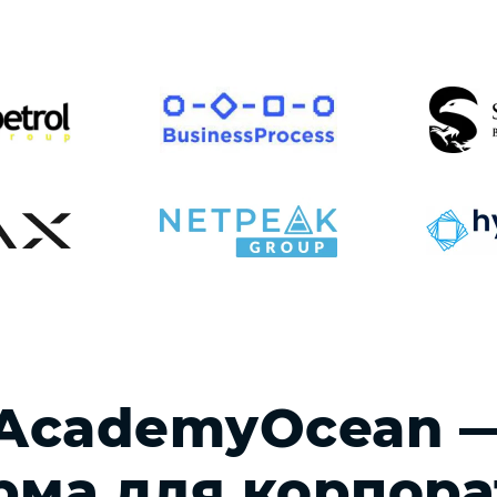
AcademyOcean 
рма для корпора