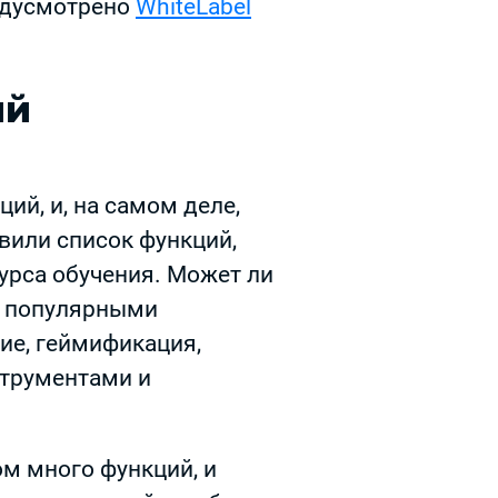
редусмотрено
WhiteLabel
ий
ий, и, на самом деле,
вили список функций,
урса обучения. Может ли
и популярными
ие, геймификация,
струментами и
м много функций, и