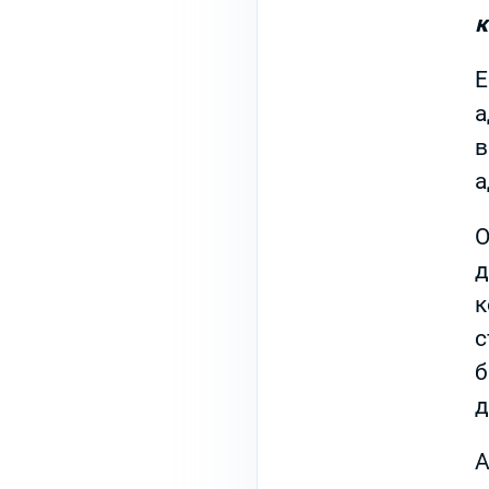
к
Е
а
в
а
О
д
к
с
б
д
A