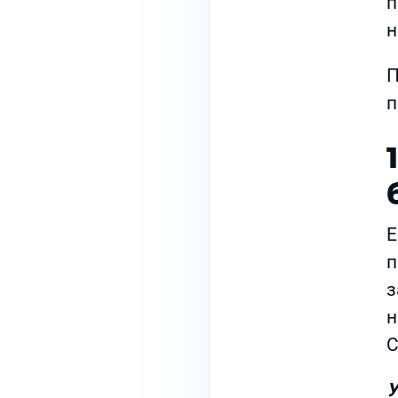
п
н
П
п
Е
п
з
н
C
У