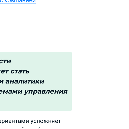
 с компанией
сти
ет стать
и аналитики
темами управления
ариантами усложняет