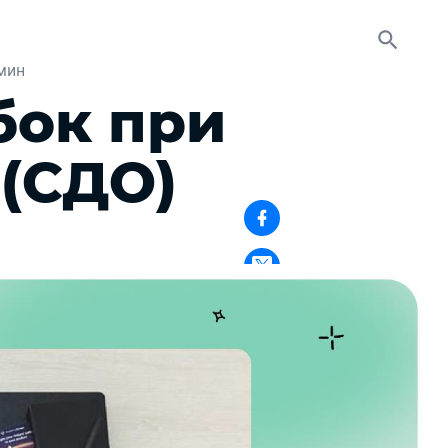
мин
бок при
 (СДО)