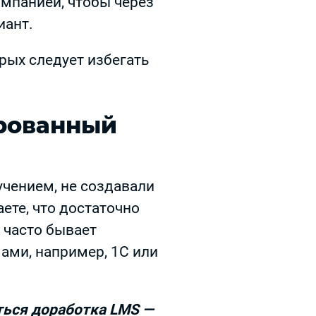
омпанией, чтобы через
иант.
рых следует избегать
ированный
учением, не создавали
ете, что достаточно
 часто бывает
ами, например, 1С или
иться доработка LMS —