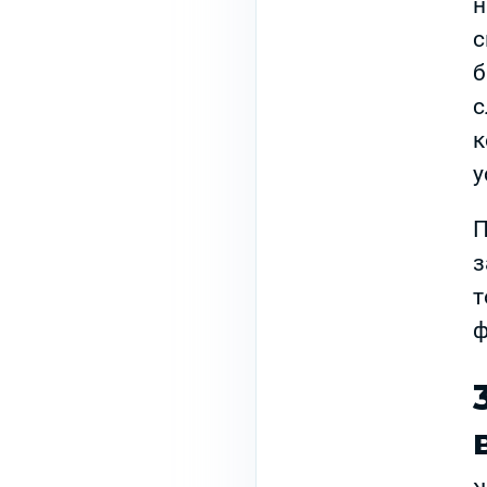
н
с
б
с
к
у
П
з
т
ф