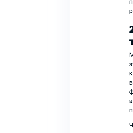
п
р
М
э
к
в
ф
а
п
Ч