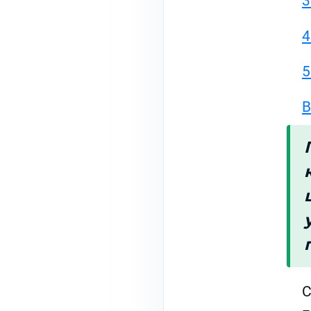
3
4
5
В
С