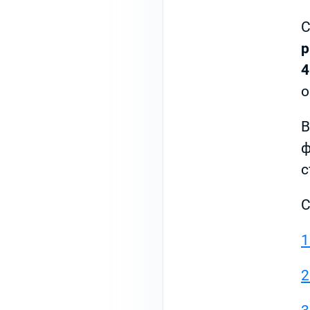
С
р
4
о
В
ф
с
С
1
2