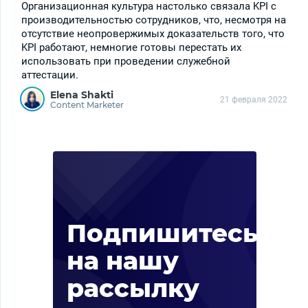
Организационная культура настолько связала KPI с
производительностью сотрудников, что, несмотря на
отсутствие неопровержимых доказательств того, что
KPI работают, немногие готовы перестать их
использовать при проведении служебной
аттестации.
Elena Shakti
21 февраля 2022
Content Marketer
Под
что
наш
Подпишитесь
Не про
на нашу
новост
марке
рассылку