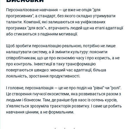
Персоналізоване навчання — це вже не опція "для
прогресивних", а стандарт, без якого складно утримувати
таланти. Компанії, які залишаються на уніфікованих
програмах "для всіх"», втрачають людей ще на етапі адаптації
або стикаються з падінням мотивації.
Щоб зробити персоналізацію реальною, потрібно не лише
налаштувати систему, а й змінити культуру: пояснити
співробітникам, що це про економію часу і про користь, а не
про контроль. Інвестиції в таку трансформацію
повертаються швидко: менший час адаптації, більша
лояльність, зростання продуктивності.
І головне, персоналізація — це не про поділ на "рівні" чи "ролі".
Це створення гнучкої екосистеми, яка розвивається разом з
людьми і бізнесом. Там, де раніше був хаос із сотень курсів,
з’являється зрозуміла траєкторія розвитку. І саме це робить
навчання цінним, а не формальним.