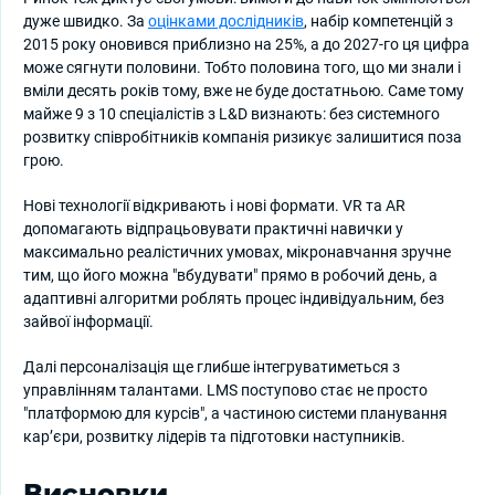
дуже швидко. За
оцінками дослідників
, набір компетенцій з
2015 року оновився приблизно на 25%, а до 2027-го ця цифра
може сягнути половини. Тобто половина того, що ми знали і
вміли десять років тому, вже не буде достатньою. Саме тому
майже 9 з 10 спеціалістів з L&D визнають: без системного
розвитку співробітників компанія ризикує залишитися поза
грою.
Нові технології відкривають і нові формати. VR та AR
допомагають відпрацьовувати практичні навички у
максимально реалістичних умовах, мікронавчання зручне
тим, що його можна "вбудувати" прямо в робочий день, а
адаптивні алгоритми роблять процес індивідуальним, без
зайвої інформації.
Далі персоналізація ще глибше інтегруватиметься з
управлінням талантами. LMS поступово стає не просто
"платформою для курсів", а частиною системи планування
кар’єри, розвитку лідерів та підготовки наступників.
Висновки