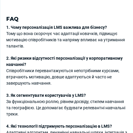
FAQ
1. Чому персоналізація LMS важлива для бізнесу?
Тому що вона скорочує час адаптації новачків, підвищує
мотивацію співробітників та напряму впливає на утримання
талантів.
2. Які ризики відсутності персоналізації у корпоративному
навчанні?
Співробітники перевантажуються непотрібними курсами,
втрачають мотивацію, довше адаптуються й часто не
завершують навчання.
3. Як сегментувати користувачів у LMS?
За функціональною роллю, рівнем досвіду, стилем навчання
та географією. Це допомагає будувати релевантні навчальні
треки.
4. Які технології підтримують персоналізацію в LMS?
Адаптивні алгоритми, динамічні навчальні шляхи, інтеграція з