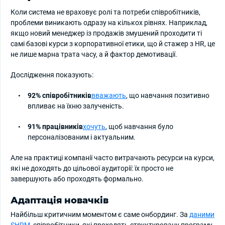
Коли система не враховує ролі та потреби співробітників,
проблеми виникають одразу на кількох рівнях. Наприклад,
якщо новий менеджер із продажів змушений проходити ті
самі базові курси з корпоративної етики, що й стажер з HR, це
не лише марна трата часу, а й фактор демотивації.
Дослідження показують:
92% співробітників
вважають
, що навчання позитивно
впливає на їхню залученість.
91% працівників
хочуть
, щоб навчання було
персоналізованим і актуальним.
Але на практиці компанії часто витрачають ресурси на курси,
які не доходять до цільової аудиторії: їх просто не
завершують або проходять формально.
Адаптація новачків
Найбільш критичним моментом є саме онбординг. За
даними
SHRM
, співробітники, які проходять структуровану програму