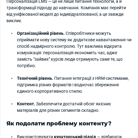
Персоналізація LMS — це не лише питання технологій, а й
трансформації підходу до навчання. Компанія має перейти
від уніфікованої моделі до індивідуалізованої, а це завжди
виклик.
Організаційний рівень.
Співробітники можуть
сприймати нову систему як додаткове навантаження чи
спосіб надмірного контролю. Тут важлива відкрита
комунікація: персоналізація економить час, адже
замість "зайвих" курсів люди отримують саме те, що
потрібно.
Технічний рівень.
Питання інтеграції з HRM-системами,
підтримка різних форматів і водночас збереження
єдиного корпоративного стилю.
Контент.
Забезпечити достатній обсяг якісних
матеріалів для різних сегментів складно.
Як подолати проблему контенту?
Використовувати
кураторський підхід
— відбирати