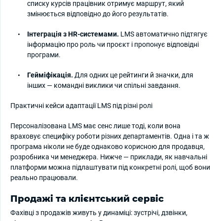
списку курсів працівник отримує маршрут, який
змінюється відповідно до його результатів.
Інтеграція з HR-системами.
LMS автоматично підтягує
інформацію про роль чи проєкт і пропонує відповідні
програми.
Гейміфікація.
Для одних це рейтинги й значки, для
інших — командні виклики чи спільні завдання.
Практичні кейси адаптації LMS під різні ролі
Персоналізована LMS має сенс лише тоді, коли вона
враховує специфіку роботи різних департаментів. Одна і та ж
програма ніколи не буде однаково корисною для продавця,
розробника чи менеджера. Нижче — приклади, як навчальні
платформи можна підлаштувати під конкретні ролі, щоб вони
реально працювали.
Продажі та клієнтський сервіс
Фахівці з продажів живуть у динаміці: зустрічі, дзвінки,