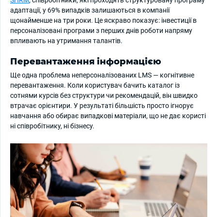
адаптації, у 69% випадків залишаються в компанії
щонайменше на три роки. Це яскраво показує: інвестиції в
персоналізовані програми з перших днів роботи напряму
впливають на утримання талантів.
Перевантаження інформацією
Ще одна проблема неперсоналізованих LMS — когнітивне
перевантаження. Коли користувач бачить каталог із
сотнями курсів без структури чи рекомендацій, він швидко
втрачає орієнтири. У результаті більшість просто ігнорує
навчання або обирає випадкові матеріали, що не дає користі
ні співробітнику, ні бізнесу.