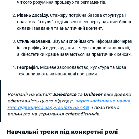
чіткого розуміння процедур та регламентів.
Рівень досвіду.
Стажеру потрібна базова структура і
практика "з нуля", тоді як senior-експерту важливі більш
складні завдання та аналітичний контент.
Стиль навчання.
Візуали сприймають інформацію через
інфографіку й відео, аудіали — через подкасти чи лекції,
а кінестетики краще навчаються на практичних кейсах.
Географія.
Місцеве законодавство, культура та мова
теж впливають на навчальні програми.
Компанії на кшталт
Salesforce
та
Unilever
вже довели
ефективність цього підходу:
персоналізоване навча
ння підвищило залученість на 44%
і позитивно
вплинуло на утримання співробітників.
Навчальні треки під конкретні ролі