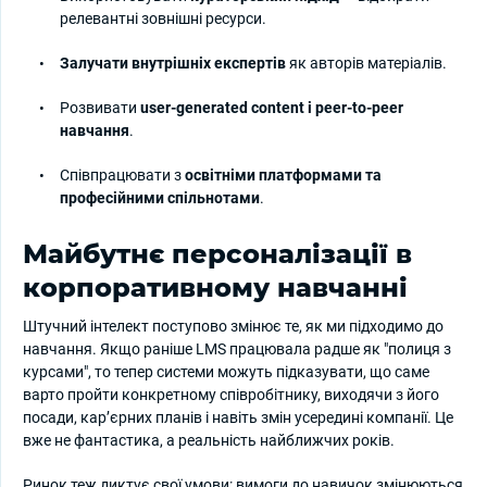
релевантні зовнішні ресурси.
Залучати внутрішніх експертів
як авторів матеріалів.
Розвивати
user-generated content і peer-to-peer
навчання
.
Співпрацювати з
освітніми платформами та
професійними спільнотами
.
Майбутнє персоналізації в
корпоративному навчанні
Штучний інтелект поступово змінює те, як ми підходимо до
навчання. Якщо раніше LMS працювала радше як "полиця з
курсами", то тепер системи можуть підказувати, що саме
варто пройти конкретному співробітнику, виходячи з його
посади, кар’єрних планів і навіть змін усередині компанії. Це
вже не фантастика, а реальність найближчих років.
Ринок теж диктує свої умови: вимоги до навичок змінюються