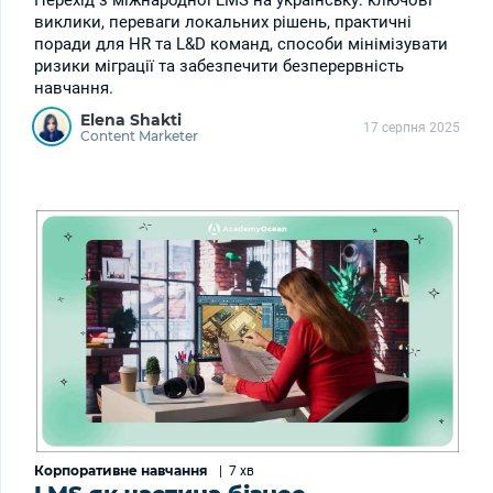
Перехід з міжнародної LMS на українську: ключові
виклики, переваги локальних рішень, практичні
поради для HR та L&D команд, способи мінімізувати
ризики міграції та забезпечити безперервність
навчання.
Elena Shakti
17 серпня 2025
Content Marketer
Корпоративне навчання
|
7 хв