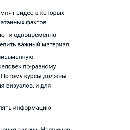
мнят видео в которых
чатанных фактов.
яют и одновременно
епить важный материал.
письменную
человек по-разному
 Потому курсы должны
я визуалов, и для
блять информацию
нения задачи. Например,