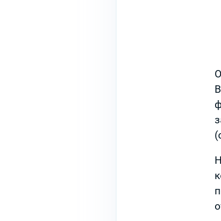
О
В
ф
з
(
Н
к
п
о