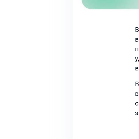
В
в
п
у
в
В
в
о
э