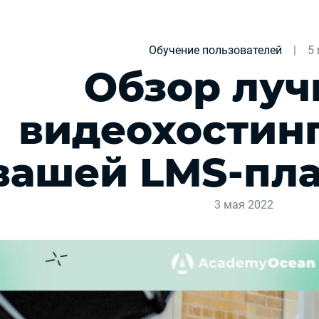
Обучение пользователей
|
5
Обзор лу
видеохостинг
вашей LMS-пл
3 мая 2022