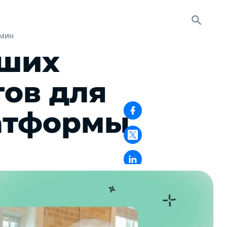
 мин
чших
ов для
атформы