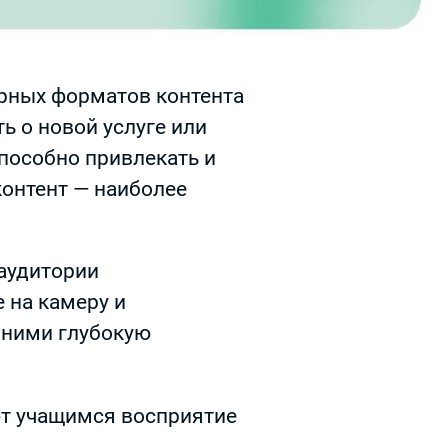
ярных форматов контента
ь о новой услуге или
способно привлекать и
контент — наиболее
аудитории
 на камеру и
с ними глубокую
ют учащимся восприятие