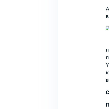
А
в
п
п
Y
к
в
С