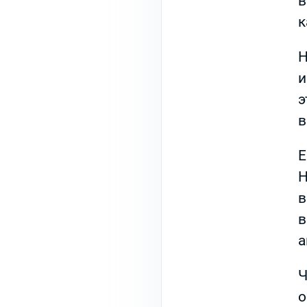
в
к
Н
и
э
в
Е
Н
в
в
а
Ч
о