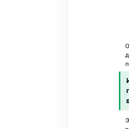
О
д
п
Э