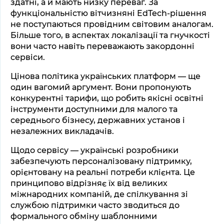
здатні, а й мають низку переваг. За 
функціональністю вітчизняні EdTech-рішення 
не поступаються провідним світовим аналогам. 
Більше того, в аспектах локалізації та гнучкості 
вони часто навіть переважають закордонні 
сервіси.
Цінова політика українських платформ — ще 
один вагомий аргумент. Вони пропонують 
конкурентні тарифи, що робить якісні освітні 
інструменти доступними для малого та 
середнього бізнесу, державних установ і 
незалежних викладачів.
Щодо сервісу — українські розробники 
забезпечують персоналізовану підтримку, 
орієнтовану на реальні потреби клієнта. Це 
принципово відрізняє їх від великих 
міжнародних компаній, де спілкування зі 
службою підтримки часто зводиться до 
формального обміну шаблонними 