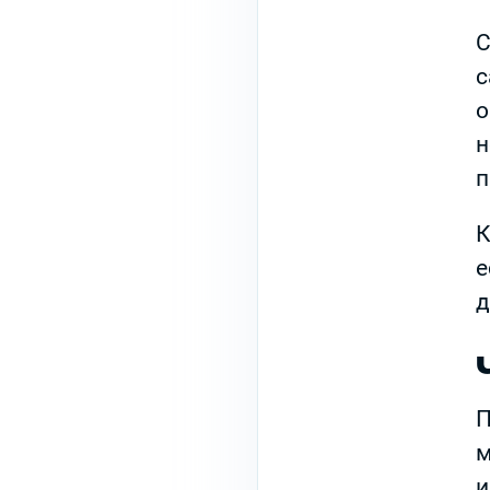
С
с
о
н
п
К
е
д
П
м
и