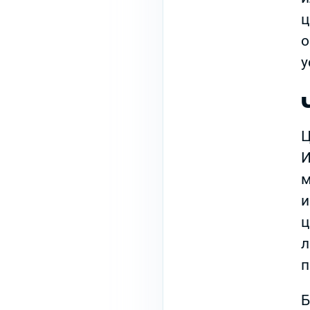
ц
о
у
Ц
И
м
и
ц
л
п
Б