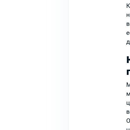
К
н
в
е
д
М
м
ц
в
О
ц