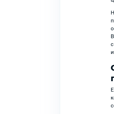
Н
п
о
В
с
и
Е
к
с