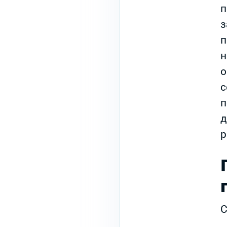
п
з
п
н
о
с
п
д
р
С