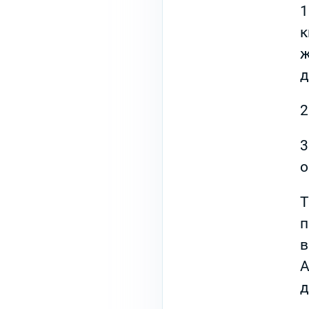
1
к
ж
д
2
3
о
Т
п
в
A
д