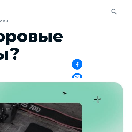
 мин
ифровые
ы?