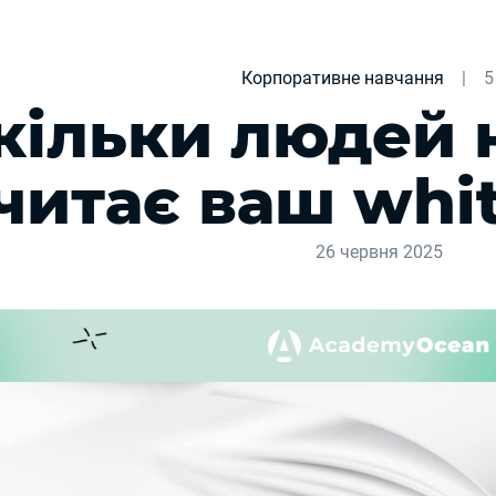
Корпоративне навчання
|
5
кільки людей 
читає ваш whi
26 червня 2025