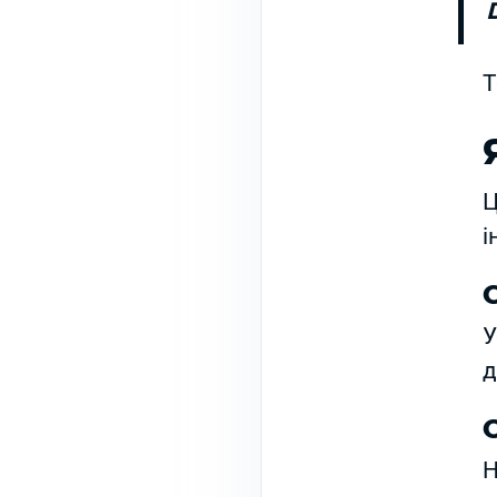
Т
Ц
і
У
д
Н