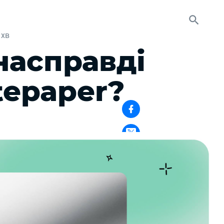
 хв
насправді
tepaper?