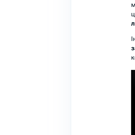
м
ц
л
І
з
к