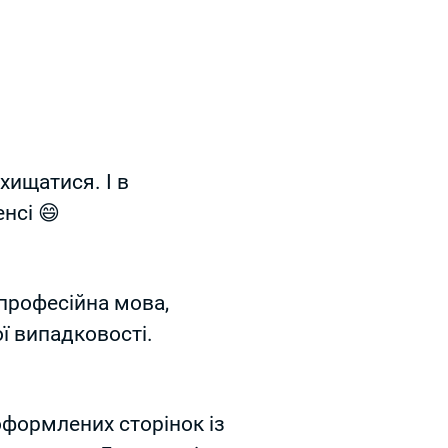
хищатися. І в
енсі 😄
 професійна мова,
ї випадковості.
оформлених сторінок із