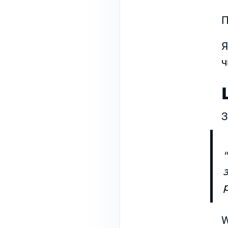
П
Я
ч
З
W