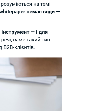
розуміються на темі —
 whitepaper немає води —
інструмент — і для
до речі, саме такий тип
 B2B-клієнтів.