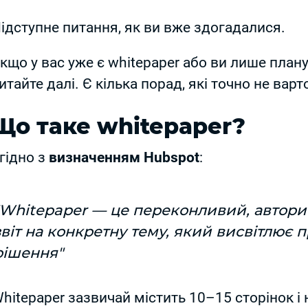
ідступне питання, як ви вже здогадалися.
кщо у вас уже є whitepaper або ви лише план
итайте далі. Є кілька порад, які точно не вар
Що таке whitepaper?
гідно з
визначенням Hubspot
:
"Whitepaper — це переконливий, автори
звіт на конкретну тему, який висвітлює 
рішення"
hitepaper зазвичай містить 10–15 сторінок 