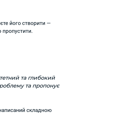
уєте його створити —
то пропустити.
тетний та глибокий
проблему та пропонує
і написаний складною