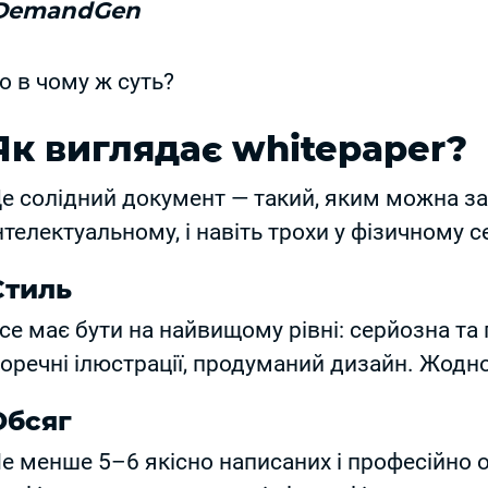
DemandGen
о в чому ж суть?
Як виглядає whitepaper?
е солідний документ — такий, яким можна за
нтелектуальному, і навіть трохи у фізичному с
Стиль
се має бути на найвищому рівні: серйозна та
оречні ілюстрації, продуманий дизайн. Жодно
Обсяг
е менше 5–6 якісно написаних і професійно 