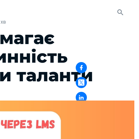
 хв
магає
инність
ти таланти