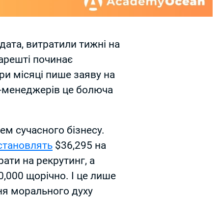
дата, витратили тижні на
нарешті починає
ри місяці пише заяву на
R-менеджерів це болюча
ем сучасного бізнесу.
становлять
$36,295 на
ати на рекрутинг, а
,000 щорічно. І це лише
ня морального духу