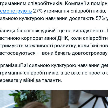
триманням співробітників. Компанії з помір
емонструють
27% утримання співробітників, т
ильною культурою навчання досягають 57% 
ізниця більш ніж удвічі! І це не випадковість
астиною корпоративної ДНК, коли співробіт
тримують можливості розвитку, коли їхні но
астосовуються — вони бачать довгострокову 
рганізації зі сильною культурою навчання д
тримання співробітників, а це вже не просто
еревага у війні за таланти.