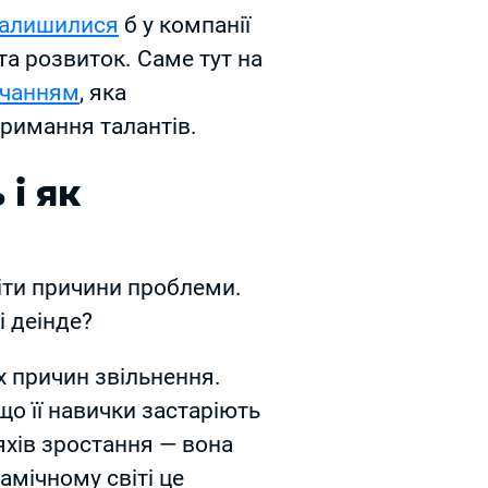
алишилися
б у компанії
та розвиток. Саме тут на
вчанням
, яка
тримання талантів.
 і як
іти причини проблеми.
 деінде?
х причин звільнення.
що її навички застаріють
яхів зростання — вона
амічному світі це