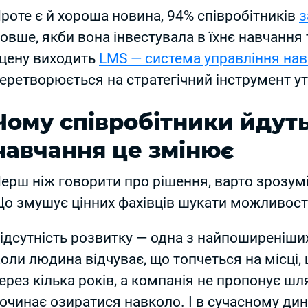
роте є й хороша новина, 94% співробітників
з
овше, якби вона інвестувала в їхнє навчання 
цену виходить
LMS — система управління на
еретворюється на стратегічний інструмент у
Чому співробітники йдуть
навчання це змінює
ерш ніж говорити про рішення, варто зрозум
о змушує цінних фахівців шукати можливості
ідсутність розвитку — одна з найпоширеніши
оли людина відчуває, що топчеться на місці, 
ерез кілька років, а компанія не пропонує шл
очинає озиратися навколо. І в сучасному дин