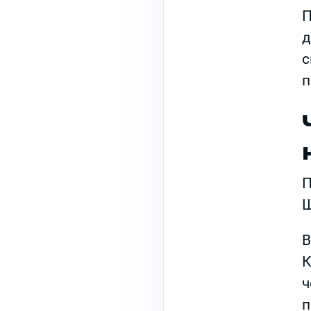
П
д
с
п
П
Щ
В
К
ч
п