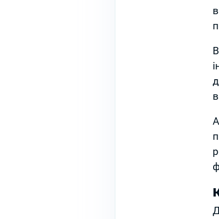
в
п
В
і
д
в
А
п
р
ф
Д