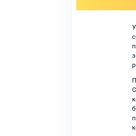
У
с
п
з
р
П
С
к
б
п
к