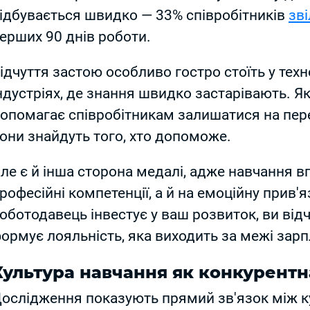
ідбувається швидко — 33% співробітників
зв
ерших 90 днів роботи.
ідчуття застою особливо гостро стоїть у техн
ндустріях, де знання швидко застарівають. Я
опомагає співробітникам залишатися на перед
они знайдуть того, хто допоможе.
ле є й інша сторона медалі, адже навчання вп
рофесійні компетенції, а й на емоційну прив'я
оботодавець інвестує у ваш розвиток, ви від
ормує лояльність, яка виходить за межі зарп
Культура навчання як конкурентн
ослідження показують прямий зв'язок між к