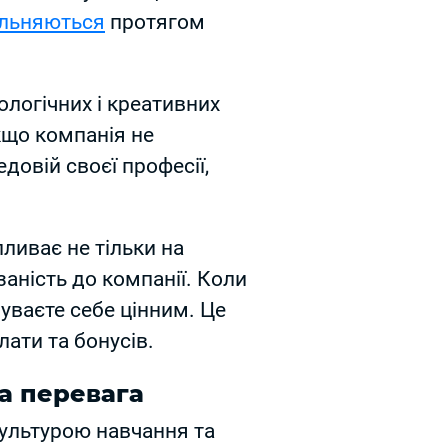
ільняються
протягом
ологічних і креативних
кщо компанія не
овій своєї професії,
ливає не тільки на
заність до компанії. Коли
чуваєте себе цінним. Це
лати та бонусів.
а перевага
ультурою навчання та