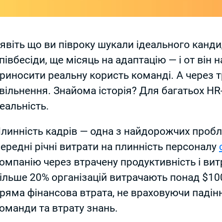
явіть що ви півроку шукали ідеального канди
півбесіди, ще місяць на адаптацію — і от він 
риносити реальну користь команді. А через т
вільнення. Знайома історія? Для багатьох H
еальність.
линність кадрів — одна з найдорожчих пробл
ередні річні витрати на плинність персоналу
омпанію через втрачену продуктивність і витр
ільше 20% організацій витрачають понад $100
ряма фінансова втрата, не враховуючи падін
оманди та втрату знань.