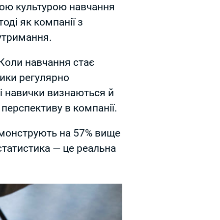
ною культурою навчання
оді як компанії з
утримання.
. Коли навчання стає
ники регулярно
ві навички визнаються й
перспективу в компанії.
емонструють на 57% вище
 статистика — це реальна