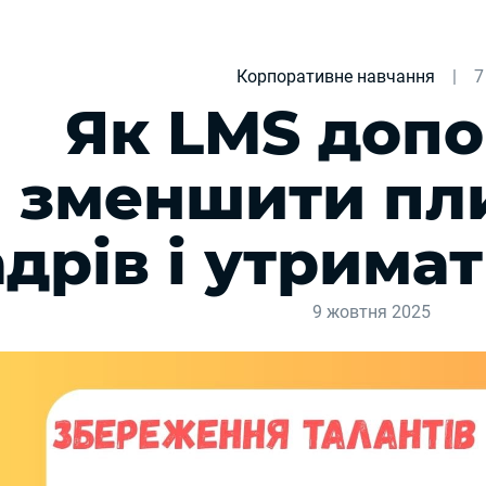
Корпоративне навчання
|
7
Як LMS допо
зменшити пл
адрів і утрима
9 жовтня 2025