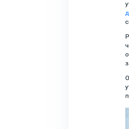
у
д
с
Р
ч
о
з
О
у
п