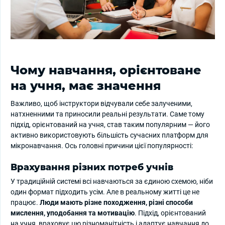
Чому навчання, орієнтоване
на учня, має значення
Важливо, щоб інструктори відчували себе залученими,
натхненними та приносили реальні результати. Саме тому
підхід, орієнтований на учня, став таким популярним — його
активно використовують більшість сучасних платформ для
мікронавчання. Ось головні причини цієї популярності:
Врахування різних потреб учнів
У традиційній системі всі навчаються за єдиною схемою, ніби
один формат підходить усім. Але в реальному житті це не
працює.
Люди мають різне походження, різні способи
мислення, уподобання та мотивацію
. Підхід, орієнтований
на учня, враховує цю різноманітність і адаптує навчання до