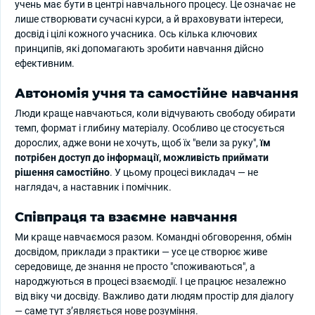
учень має бути в центрі навчального процесу. Це означає не
лише створювати сучасні курси, а й враховувати інтереси,
досвід і цілі кожного учасника. Ось кілька ключових
принципів, які допомагають зробити навчання дійсно
ефективним.
Автономія учня та самостійне навчання
Люди краще навчаються, коли відчувають свободу обирати
темп, формат і глибину матеріалу. Особливо це стосується
дорослих, адже вони не хочуть, щоб їх "вели за руку",
їм
потрібен доступ до інформації, можливість приймати
рішення самостійно
. У цьому процесі викладач — не
наглядач, а наставник і помічник.
Співпраця та взаємне навчання
Ми краще навчаємося разом. Командні обговорення, обмін
досвідом, приклади з практики — усе це створює живе
середовище, де знання не просто "споживаються", а
народжуються в процесі взаємодії. І це працює незалежно
від віку чи досвіду. Важливо дати людям простір для діалогу
— саме тут з’являється нове розуміння.