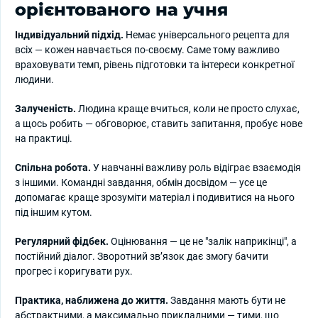
орієнтованого на учня
Індивідуальний підхід.
Немає універсального рецепта для
всіх — кожен навчається по-своєму. Саме тому важливо
враховувати темп, рівень підготовки та інтереси конкретної
людини.
Залученість.
Людина краще вчиться, коли не просто слухає,
а щось робить — обговорює, ставить запитання, пробує нове
на практиці.
Спільна робота.
У навчанні важливу роль відіграє взаємодія
з іншими. Командні завдання, обмін досвідом — усе це
допомагає краще зрозуміти матеріал і подивитися на нього
під іншим кутом.
Регулярний фідбек.
Оцінювання — це не "залік наприкінці", а
постійний діалог. Зворотний зв’язок дає змогу бачити
прогрес і коригувати рух.
Практика, наближена до життя.
Завдання мають бути не
абстрактними, а максимально прикладними — тими, що