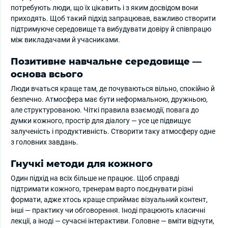
потребують люди, що їх цікавить і з яким досвідом вони
приходять. Щоб такий підхід запрацював, важливо створити
підтримуюче середовище та вибудувати довіру й співпрацю
між викладачами й учасниками.
Позитивне навчальне середовище —
основа всього
Люди вчаться краще там, де почуваються вільно, спокійно й
безпечно. Атмосфера має бути неформальною, дружньою,
але структурованою. Чіткі правила взаємодії, повага до
думки кожного, простір для діалогу — усе це підвищує
залученість і продуктивність. Створити таку атмосферу одне
з головних завдань.
Гнучкі методи для кожного
Один підхід на всіх більше не працює. Щоб справді
підтримати кожного, тренерам варто поєднувати різні
формати, адже хтось краще сприймає візуальний контент,
інші — практику чи обговорення. Іноді працюють класичні
лекції, а іноді — сучасні інтерактиви. Головне — вміти відчути,