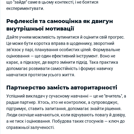
що "зайде" саме в цьому контексті, і не боятися
експериментувати.
Рефлексія та самооцінка як двигун
внутрішньої мотивації
Дайте учням можливість зупинитися й оцінити свій прогрес.
Це може бути коротка вправа в щоденнику, зворотний
зв’язок у парі, планування особистих цілей. Формувальне
оцінювання — ще один ефективний інструмент. Воно не
карає, а підказує, де варто змінити підхід. Така практика
допомагає розвивати самостійність і формує навичку
навчатися протягом усього життя.
Партнерство замість авторитарності
Успішний викладач у сучасному навчанні — це не "вчитель", а
радше партнер. Хтось, хто не контролює, а супроводжує,
підтримує, ставить запитання, допомагає знайти рішення.
Люди охочіше навчаються, коли відчувають повагу й довіру,
а не тиск і оцінювання. Побудова таких стосунків — ключ до
справжньої залученості.