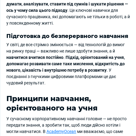
думати, аналізувати, ставити під сумнів і шукати рішення —
ось у чому сила цього підходу
. Це ключові навички для
сучасного працівника, які допомагають не тільки в роботі, а й
у повсякденному житті.
Підготовка до безперервного навчання
У світі, де все стрімко змінюється — від технологій до вимог
на ринку праці — важливо не лише здобути знання, а й
навчитися вчитися постійно
.
Підхід, орієнтований на учня,
допомагає розвивати саме таке мислення, відкритість до
нового, цікавість і внутрішню потребу в розвитку
. У
поєднанні з гнучкими цифровими платформами це дає
чудовий результат.
Принципи навчання,
орієнтованого на учня
У сучасному корпоративному навчанні головне — не просто
передати знання, а зробити так, щоб люди дійсно хотіли і
могли навчатися. В
AcademyOcean
ми вважаємо, що саме