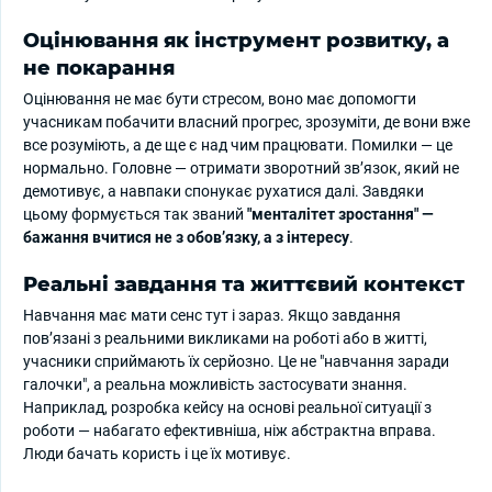
Оцінювання як інструмент розвитку, а
не покарання
Оцінювання не має бути стресом, воно має допомогти
учасникам побачити власний прогрес, зрозуміти, де вони вже
все розуміють, а де ще є над чим працювати. Помилки — це
нормально. Головне — отримати зворотний зв’язок, який не
демотивує, а навпаки спонукає рухатися далі. Завдяки
цьому формується так званий
"менталітет зростання" —
бажання вчитися не з обов’язку, а з інтересу
.
Реальні завдання та життєвий контекст
Навчання має мати сенс тут і зараз. Якщо завдання
пов’язані з реальними викликами на роботі або в житті,
учасники сприймають їх серйозно. Це не "навчання заради
галочки", а реальна можливість застосувати знання.
Наприклад, розробка кейсу на основі реальної ситуації з
роботи — набагато ефективніша, ніж абстрактна вправа.
Люди бачать користь і це їх мотивує.