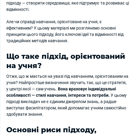
підходу — створити середовище, яке підтримує та розвиває ці
відмінності.
Але чи справді навчання, орієнтоване на учня, є
ефективним? У цьому матеріалі ми розглянемо основні
принципи цього підходу, його ключові ідеї та відмінності від
традиційних методів навчання.
Що таке підхід, орієнтований
на учня?
Отже, що ж мається на увазі під навчанням, орієнтованим на
учня? Найпростіше визначення звучить так, що це стратегія,
у центрі якої — сам учень.
Вона враховує індивідуальні
особливості — стилі навчання, інтереси та потреби.
У цьому
підході викладач не є єдиним джерелом знань, а радше
виступає фасилітатором, який допомагає учням самостійно
здобувати знання.
Основні риси підходу,