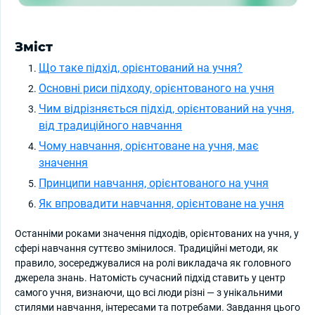
Зміст
Що таке підхід, орієнтований на учня?
Основні риси підходу, орієнтованого на учня
Чим відрізняється підхід, орієнтований на учня,
від традиційного навчання
Чому навчання, орієнтоване на учня, має
значення
Принципи навчання, орієнтованого на учня
Як впровадити навчання, орієнтоване на учня
Останніми роками значення підходів, орієнтованих на учня, у
сфері навчання суттєво змінилося. Традиційні методи, як
правило, зосереджувалися на ролі викладача як головного
джерела знань. Натомість сучасний підхід ставить у центр
самого учня, визнаючи, що всі люди різні — з унікальними
стилями навчання, інтересами та потребами. Завдання цього