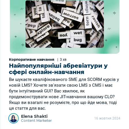
Корпоративне навчання
|
3 хв
Найпопулярніші абревіатури у
сфері онлайн-навчання
Ви шукаєте кваліфікованого SME для SCORM курсів у
новій LMS? Хочете зв'язати свою LMS з CMS і має
бути інтуїтивний GUI? Вас хвилює, як
продемонструвати нове JIT-навчання вашому CLO?
Якщо ви взагалі не розумієте, про що йде мова, тоді
ця стаття для вас.
Elena Shakti
16 жовтня 2024
Content Marketer