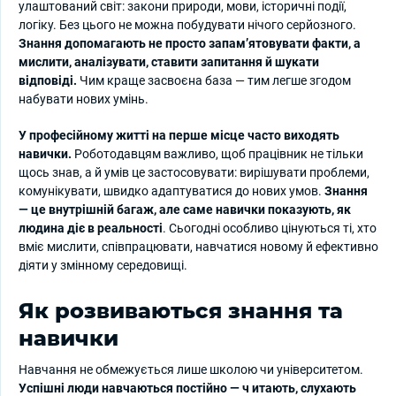
улаштований світ: закони природи, мови, історичні події,
логіку. Без цього не можна побудувати нічого серйозного.
Знання допомагають не просто запам’ятовувати факти, а
мислити, аналізувати, ставити запитання й шукати
відповіді.
Чим краще засвоєна база — тим легше згодом
набувати нових умінь.
У професійному житті на перше місце часто виходять
навички.
Роботодавцям важливо, щоб працівник не тільки
щось знав, а й умів це застосовувати: вирішувати проблеми,
комунікувати, швидко адаптуватися до нових умов.
Знання
— це внутрішній багаж, але саме навички показують, як
людина діє в реальності
. Сьогодні особливо цінуються ті, хто
вміє мислити, співпрацювати, навчатися новому й ефективно
діяти у змінному середовищі.
Як розвиваються знання та
навички
Навчання не обмежується лише школою чи університетом.
Успішні люди навчаються постійно — ч
итають, слухають