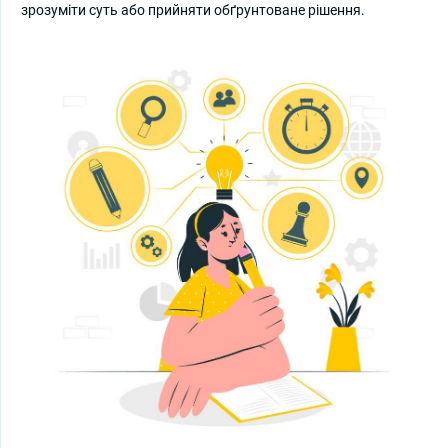
зрозуміти суть або прийняти обґрунтоване рішення.