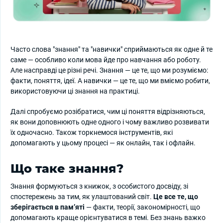
Часто слова "знання" та "навички" сприймаються як одне й те
саме — особливо коли мова йде про навчання або роботу.
Але насправді це різні речі. Знання — це те, що ми розуміємо:
факти, поняття, ідеї. А навички — це те, що ми вміємо робити,
використовуючи ці знання на практиці.
Далі спробуємо розібратися, чим ці поняття відрізняються,
як вони доповнюють одне одного і чому важливо розвивати
їх одночасно. Також торкнемося інструментів, які
допомагають у цьому процесі — як онлайн, так і офлайн.
Що таке знання?
Знання формуються з книжок, з особистого досвіду, зі
спостережень за тим, як улаштований світ.
Це все те, що
зберігається в пам’яті
— факти, теорії, закономірності, що
допомагають краще орієнтуватися в темі. Без знань важко