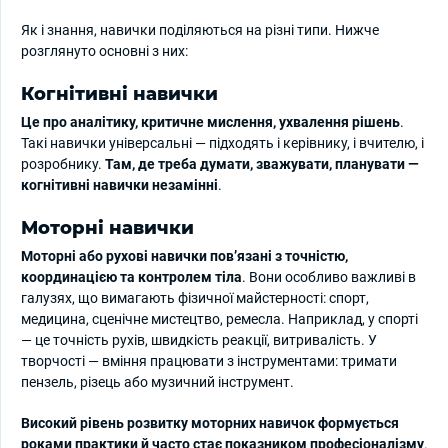
Як і знання, навички поділяються на різні типи. Нижче
розглянуто основні з них:
Когнітивні навички
Це про аналітику, критичне мислення, ухвалення рішень
.
Такі навички універсальні — підходять і керівнику, і вчителю, і
розробнику.
Там, де треба думати, зважувати, планувати —
когнітивні навички незамінні
.
Моторні навички
Моторні або рухові навички пов’язані з точністю,
координацією та контролем тіла
. Вони особливо важливі в
галузях, що вимагають фізичної майстерності: спорт,
медицина, сценічне мистецтво, ремесла. Наприклад, у спорті
— це точність рухів, швидкість реакції, витривалість. У
творчості — вміння працювати з інструментами: тримати
пензель, різець або музичний інструмент.
Високий рівень розвитку моторних навичок формується
роками практики й часто стає показником професіоналізму
.