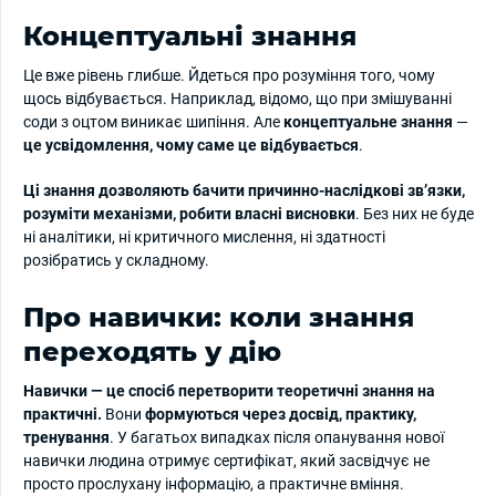
Концептуальні знання
Це вже рівень глибше. Йдеться про розуміння того, чому
щось відбувається. Наприклад, відомо, що при змішуванні
соди з оцтом виникає шипіння. Але
концептуальне знання
—
це усвідомлення, чому саме це відбувається
.
Ці знання дозволяють бачити причинно-наслідкові зв’язки,
розуміти механізми, робити власні висновки
. Без них не буде
ні аналітики, ні критичного мислення, ні здатності
розібратись у складному.
Про навички: коли знання
переходять у дію
Навички — це спосіб перетворити теоретичні знання на
практичні.
Вони
формуються через досвід, практику,
тренування
. У багатьох випадках після опанування нової
навички людина отримує сертифікат, який засвідчує не
просто прослухану інформацію, а практичне вміння.