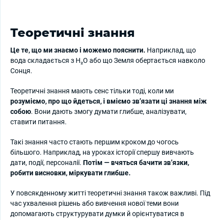
Теоретичні знання
Це те, що ми знаємо і можемо пояснити.
Наприклад, що
вода складається з H₂O або що Земля обертається навколо
Сонця.
Теоретичні знання мають сенс тільки тоді, коли ми
розуміємо, про що йдеться, і вміємо зв’язати ці знання між
собою
. Вони дають змогу думати глибше, аналізувати,
ставити питання.
Такі знання часто стають першим кроком до чогось
більшого. Наприклад, на уроках історії спершу вивчають
дати, події, персоналії.
Потім — вчяться бачити зв’язки,
робити висновки, міркувати глибше.
У повсякденному житті теоретичні знання також важливі. Під
час ухвалення рішень або вивчення нової теми вони
допомагають структурувати думки й орієнтуватися в