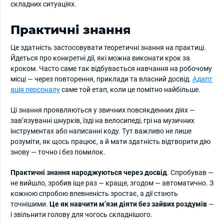
складних ситуаціях.
Практичні знання
Це здатність застосовувати теоретичні знання на практиці.
Йдеться про конкретні дії, які можна виконати крок за
кроком. Часто саме так відбувається навчання на робочому
місці — через повторення, приклади та власний досвід.
Адапт
ація персоналу
саме той етап, коли це помітно найбільше.
Ці знання проявляються у звичних повсякденних діях —
зав’язуванні шнурків, їзді на велосипеді, грі на музичних
інструментах або написанні коду. Тут важливо не лише
розуміти, як щось працює, а й мати здатність відтворити дію
знову — точно і без помилок.
Практичні знання народжуються через досвід
. Спробував —
не вийшло, зробив іще раз — краще, згодом — автоматично. З
кожною спробою впевненість зростає, а дії стають
точнішими.
Це як навчити м’язи діяти без зайвих роздумів
—
і звільнити голову для чогось складнішого.