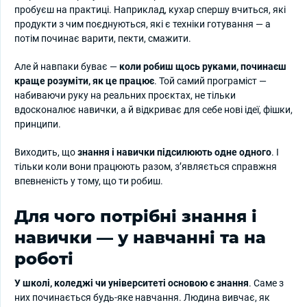
пробуєш на практиці. Наприклад, кухар спершу вчиться, які
продукти з чим поєднуються, які є техніки готування — а
потім починає варити, пекти, смажити.
Але й навпаки буває —
коли робиш щось руками, починаєш
краще розуміти, як це працює
. Той самий програміст —
набиваючи руку на реальних проєктах, не тільки
вдосконалює навички, а й відкриває для себе нові ідеї, фішки,
принципи.
Виходить, що
знання і навички підсилюють одне одного
. І
тільки коли вони працюють разом, з’являється справжня
впевненість у тому, що ти робиш.
Для чого потрібні знання і
навички — у навчанні та на
роботі
У школі, коледжі чи університеті основою є знання
. Саме з
них починається будь-яке навчання. Людина вивчає, як