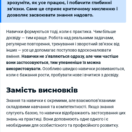
зрозуміти, як усе працює, і побачити глибинні
зв’язки.
Саме це сприяє критичному мисленню і
дозволяє засвоювати знання надовго.
Навички формуються тоді, коли є практика. Чим більше
досвіду — тим краще. Робота над реальними задачами,
регулярне повторення, тренування і зворотний зв’язок від
інших — усе це допомагає поступово вдосконалювати
вміння.
Навички не з’являються одразу, але чим частіше
вони застосовуються, тим упевненіше їх можна
використовувати.
Особливо швидко навички розвиваються,
коли є бажання рости, пробувати нове і вчитися з досвіду.
Замість висновків
Знання та навички є окремими, але взаємопов’язаними
складовими навчання та компетентності. Якщо знання
слугують базою, то навички відображають застосування цих
знань на практиці. Вони доповнюють одне одного і є
необхідними для особистісного та професійного розвитку.