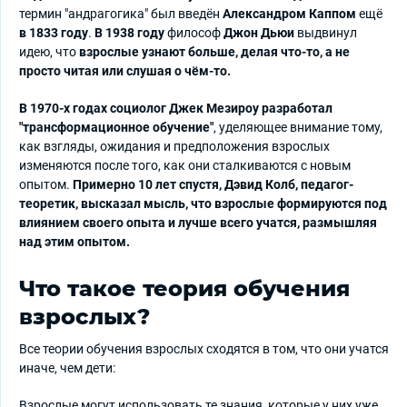
термин "андрагогика" был введён
Александром Каппом
ещё
в 1833 году
.
В 1938 году
философ
Джон Дьюи
выдвинул
идею, что
взрослые узнают больше, делая что-то, а не
просто читая или слушая о чём-то.
В 1970-х годах социолог Джек Мезироу разработал
"трансформационное обучение"
, уделяющее внимание тому,
как взгляды, ожидания и предположения взрослых
изменяются после того, как они сталкиваются с новым
опытом.
Примерно 10 лет спустя, Дэвид Колб, педагог-
теоретик, высказал мысль, что взрослые формируются под
влиянием своего опыта и лучше всего учатся, размышляя
над этим опытом.
Что такое теория обучения
взрослых?
Все теории обучения взрослых сходятся в том, что они учатся
иначе, чем дети:
Взрослые могут использовать те знания, которые у них уже