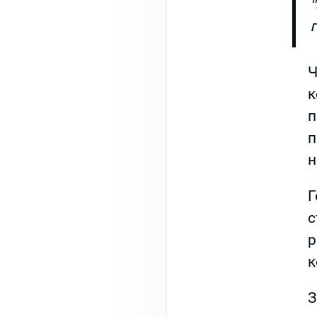
Ч
к
п
п
н
Г
с
р
к
З