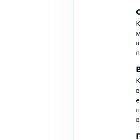
К
м
щ
п
К
в
е
п
в