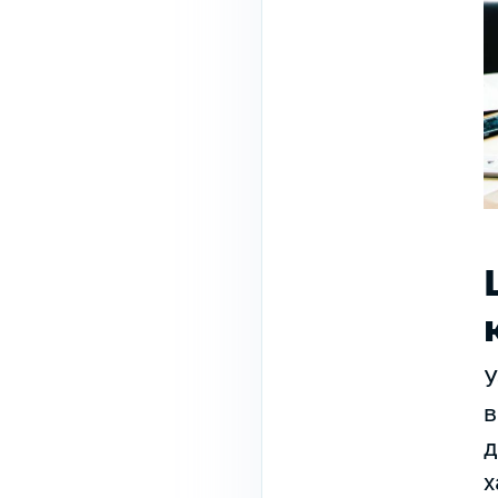
У
в
д
х