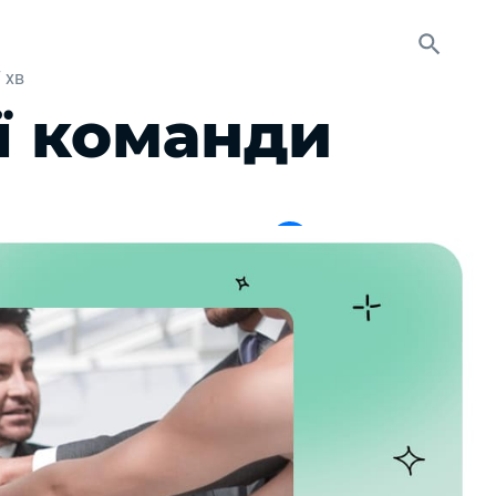
 хв
ї команди