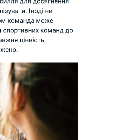
зусилля для досягнення
лізувати. Іноді не
азом команда може
д спортивних команд до
авжня цінність
джено.