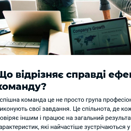
Що відрізняє справді еф
команду?
спішна команда це не просто група професіон
иконують свої завдання. Це спільнота, де ко
овіряє іншим і працює на загальний результа
арактеристик, які найчастіше зустрічаються у