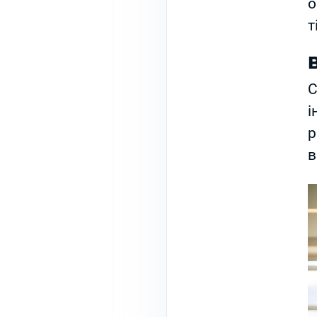
о
т
С
і
р
в