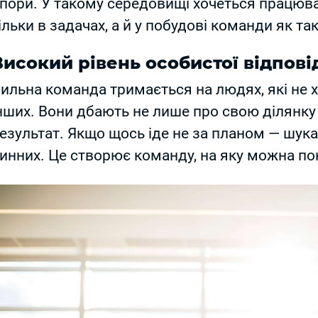
пори. У такому середовищі хочеться працюват
ільки в задачах, а й у побудові команди як так
Високий рівень особистої відпові
ильна команда тримається на людях, які не 
нших. Вони дбають не лише про свою ділянку 
езультат. Якщо щось іде не за планом — шука
инних. Це створює команду, на яку можна по