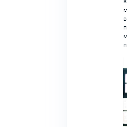
в
м
в
п
м
п