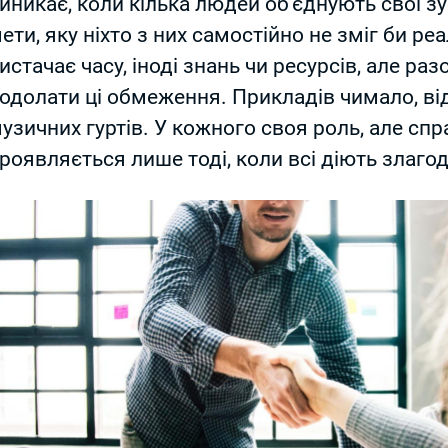
иникає, коли кілька людей об’єднують свої 
ети, яку ніхто з них самостійно не зміг би реа
истачає часу, іноді знань чи ресурсів, але р
одолати ці обмеження. Прикладів чимало, ві
узичних гуртів. У кожного своя роль, але спр
роявляється лише тоді, коли всі діють злаго