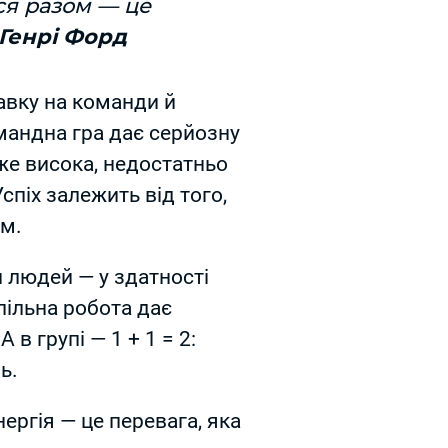
ся разом — це
 Генрі Форд
авку на команди й
омандна гра дає серйозну
уже висока, недостатньо
спіх залежить від того,
ом.
и людей — у здатності
пільна робота дає
в групі — 1 + 1 = 2:
ь.
ергія — це перевага, яка