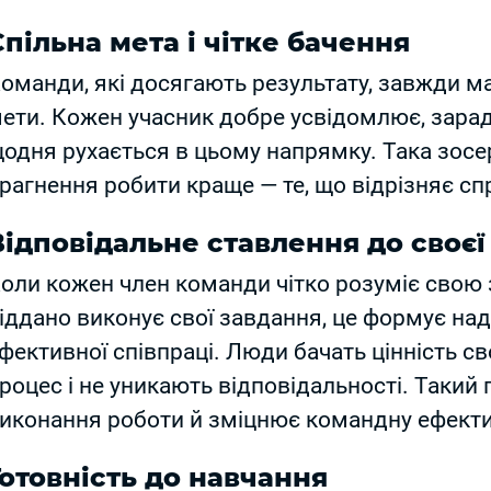
Спільна мета і чітке бачення
оманди, які досягають результату, завжди м
ети. Кожен учасник добре усвідомлює, зарад
одня рухається в цьому напрямку. Така зосе
рагнення робити краще — те, що відрізняє сп
Відповідальне ставлення до своєї
оли кожен член команди чітко розуміє свою 
іддано виконує свої завдання, це формує над
фективної співпраці. Люди бачать цінність сво
роцес і не уникають відповідальності. Такий п
иконання роботи й зміцнює командну ефекти
Готовність до навчання