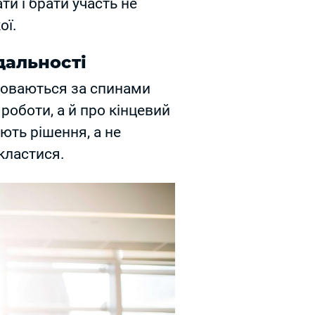
и і брати участь не
ої.
дальності
ховаються за спинами
роботи, а й про кінцевий
ють рішення, а не
кластися.