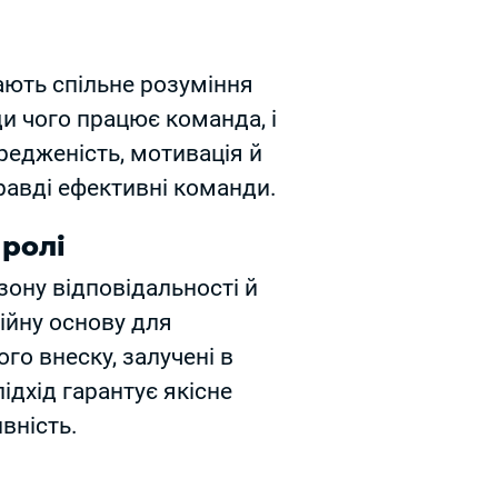
ають спільне розуміння
и чого працює команда, і
редженість, мотивація й
равді ефективні команди.
 ролі
зону відповідальності й
ійну основу для
го внеску, залучені в
ідхід гарантує якісне
вність.