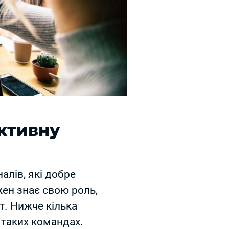
ективну
алів, які добре
жен знає свою роль,
т. Нижче кілька
 таких командах.