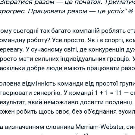
"Зібратися разом — це початок. Тримати
прогрес. Працювати разом — це успіх"
©
ому сьогодні так багато компаній роблять ст
омандну роботу? Усе просто. Як і в спорті, к
еревагу. У сучасному світі, де конкуренція д
росто мати сильних індивідуальних гравців. У
аскільки добре люди вміють працювати раз
оловна відмінність команди від простої груп
творювати синергію. У команді 1 + 1 = 11 — с
езультат, який неможливо досягти поодинці. А 
ожен робить щось своє, без об’єднання зусил
а визначенням словника Merriam-Webster, син