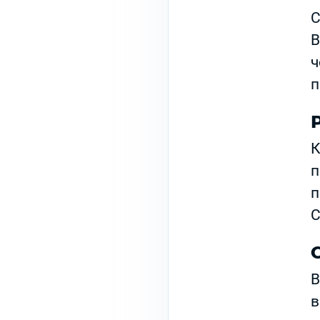
С
В
ч
п
К
п
п
С
В
в