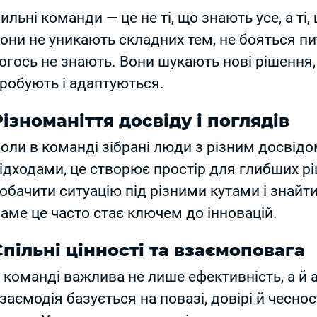
ильні команди — це не ті, що знають усе, а ті
они не уникають складних тем, не бояться пи
огось не знають. Вони шукають нові рішення,
робують і адаптуються.
Різноманіття досвіду і поглядів
оли в команді зібрані люди з різним досвідо
ідходами, це створює простір для глибших рі
обачити ситуацію під різними кутами і знайт
аме це часто стає ключем до інновацій.
Спільні цінності та взаємоповага
 команді важлива не лише ефективність, а й
заємодія базується на повазі, довірі й чеснос